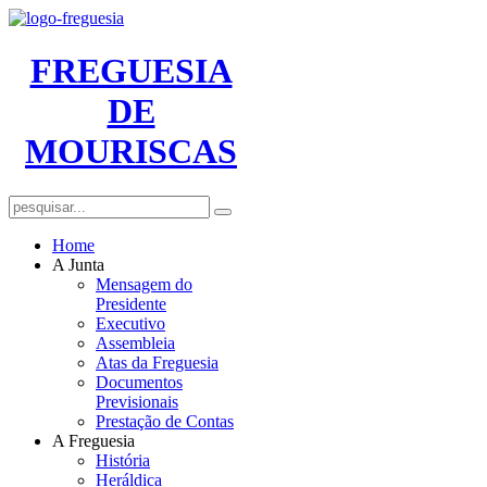
FREGUESIA
DE
MOURISCAS
Home
A Junta
Mensagem do
Presidente
Executivo
Assembleia
Atas da Freguesia
Documentos
Previsionais
Prestação de Contas
A Freguesia
História
Heráldica