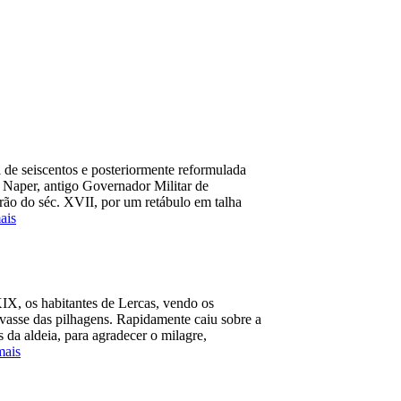
l de seiscentos e posteriormente reformulada
 Naper, antigo Governador Militar de
rão do séc. XVII, por um retábulo em talha
ais
XIX, os habitantes de Lercas, vendo os
lvasse das pilhagens. Rapidamente caiu sobre a
da aldeia, para agradecer o milagre,
mais